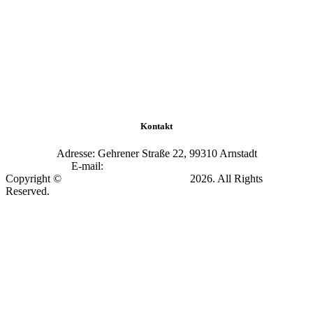
Kontakt
Adresse: Gehrener Straße 22, 99310 Arnstadt
E-mail:
info@academy-arnstadt.com
Copyright ©
Soccer Academy Arnstadt
2026. All Rights
Reserved.
Impressum & Datenschutz