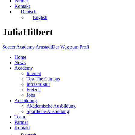
Partner
Kontakt
Deutsch
English
JuliaHilbert
Soccer Academy Arnstadt
Der Weg zum Profi
Home
News
Academy
Internat
Test The Campus
Infrastruktur
Freizeit
Jobs
Ausbildung
Akademische Ausbildung
Sportliche Ausbildung
Team
Partner
Kontakt